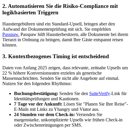
2. Automatisieren Sie die Risiko-Compliance mit
logikbasierten Triggern
Haustiergebühren sind ein Standard-Upsell, bringen aber den
Aufwand der Dokumentenprüfung mit sich. Sie empfehlen
Passpaw.
Passpaw hilft Haustierbesitzern, alle Dokumente bei ihrem
Tierarzt in Ordnung zu bringen, damit Ihre Gäste entspannt reisen
können.
3. Kontextbezogenes Timing ist entscheidend
Daten von Anfang 2025 zeigen, dass relevante, zeitnahe Upsells um
22 % höhere Konversionsraten erzielen als generische
Massennachrichten. Senden Sie nicht alle Angebote auf einmal.
Nutzen Sie den folgenden Rhythmus:
Buchungsbestätigung:
Senden Sie den
SuiteVerify
-Link für
Identitätsprüfungen und Kautionen.
7 Tage vor der Ankunft:
Lösen Sie "Planen Sie Ihre Reise"-
E-Mails mit Links zu Yhangry und Viator aus.
24 Stunden vor dem Check-in:
Versenden Sie
margenstarke, unkomplizierte Upsells wie frühen Check-in
oder Zwischenreinigungen per SMS.