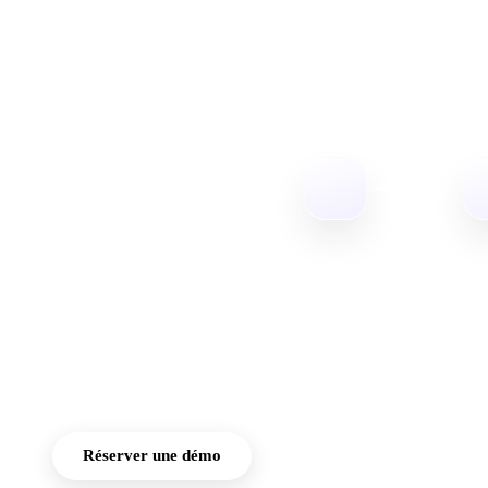
accès sur
mesure et
fiable
Intégrez SuiteOp à
Kwikset pour bénéficier
de fonctionnalités de
serrure intelligente de
pointe, garantissant des
codes d'accès
personnalisés et une
surveillance rigoureuse
des accès.
Réserver une démo