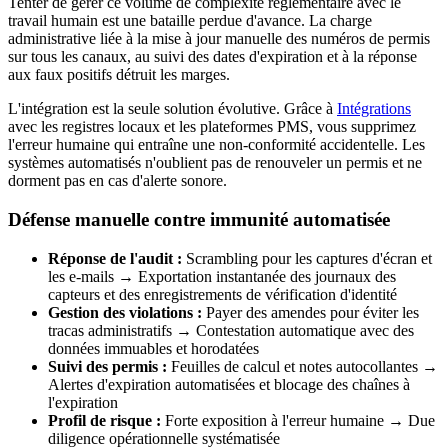
Tenter de gérer ce volume de complexité réglementaire avec le
travail humain est une bataille perdue d'avance. La charge
administrative liée à la mise à jour manuelle des numéros de permis
sur tous les canaux, au suivi des dates d'expiration et à la réponse
aux faux positifs détruit les marges.
L'intégration est la seule solution évolutive. Grâce à
Intégrations
avec les registres locaux et les plateformes PMS, vous supprimez
l'erreur humaine qui entraîne une non-conformité accidentelle. Les
systèmes automatisés n'oublient pas de renouveler un permis et ne
dorment pas en cas d'alerte sonore.
Défense manuelle contre immunité automatisée
Réponse de l'audit :
Scrambling pour les captures d'écran et
les e-mails → Exportation instantanée des journaux des
capteurs et des enregistrements de vérification d'identité
Gestion des violations :
Payer des amendes pour éviter les
tracas administratifs → Contestation automatique avec des
données immuables et horodatées
Suivi des permis :
Feuilles de calcul et notes autocollantes →
Alertes d'expiration automatisées et blocage des chaînes à
l'expiration
Profil de risque :
Forte exposition à l'erreur humaine → Due
diligence opérationnelle systématisée