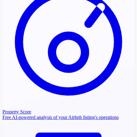
Property Score
Free AI-powered analysis of your Airbnb listing's operations