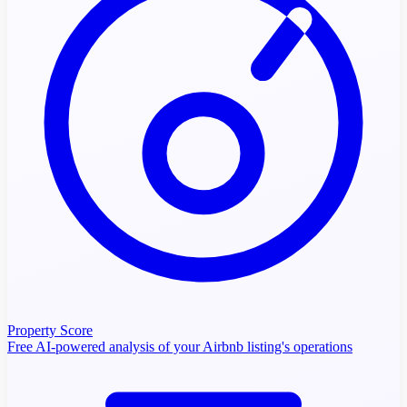
Property Score
Free AI-powered analysis of your Airbnb listing's operations