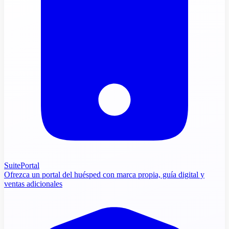
SuitePortal
Ofrezca un portal del huésped con marca propia, guía digital y
ventas adicionales