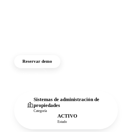
gestión de limpieza y un
portal de huéspedes
personalizado que
genera 75 USD o más en
ingresos adicionales por
estancia.
Reservar demo
Mews
Sistemas de administración de
propiedades
Categoría
ACTIVO
Estado