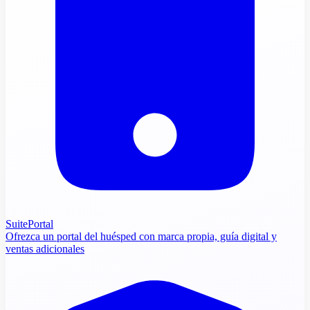
SuitePortal
Ofrezca un portal del huésped con marca propia, guía digital y
ventas adicionales