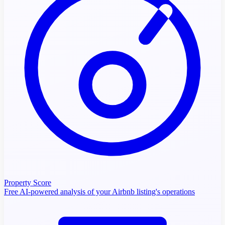
Property Score
Free AI-powered analysis of your Airbnb listing's operations