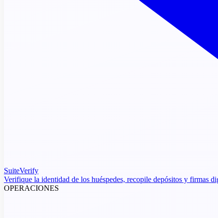
SuiteVerify
Verifique la identidad de los huéspedes, recopile depósitos y firmas di
OPERACIONES