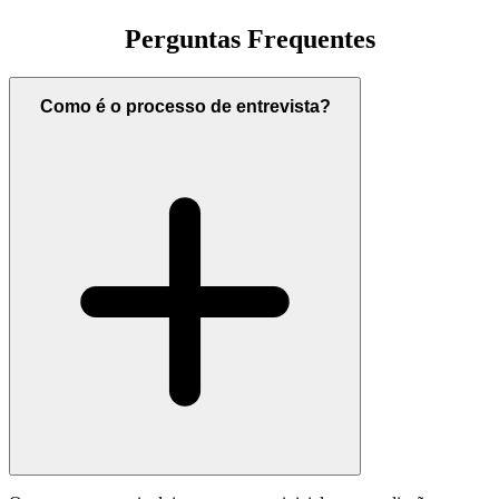
Perguntas
Frequentes
Como é o processo de entrevista?
Cobertura médica, dentária e de visão abrangente
Salário competitivo alinhado ao mercado
Baseado em Nova Iorque — assistência à relocalização
disponível