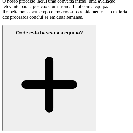
O nosso processo inclui uma conversa inicial, uma avaliação
relevante para a posição e uma ronda final com a equipa.
Respeitamos o seu tempo e movemo-nos rapidamente — a maioria
dos processos conclui-se em duas semanas.
Onde está baseada a equipa?
Apoio em saúde mental e bem-estar
Participação acionária — partilhe o que construímos
Trabalhe ao lado de operadores hoteleiros experientes que
conhecem o setor por dentro