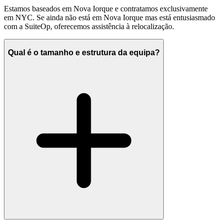
Estamos baseados em Nova Iorque e contratamos exclusivamente
em NYC. Se ainda não está em Nova Iorque mas está entusiasmado
com a SuiteOp, oferecemos assistência à relocalização.
Qual é o tamanho e estrutura da equipa?
PTO flexível — tire o tempo que precisar
401(k) com contribuição da empresa
Energia de startup com tração real e financiamento sólido
($3M+ captados)