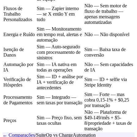
Não — Sem motor de
Fluxos de
Sim — Zapier interno
fluxo de trabalho —
Trabalho
— se X então Y em
apenas mensagens
Personalizados
tudo
automatizadas
Sim — Monitoramento
Energia e Ruído
em tempo real, alertas e
Não — Não disponível
automação
Sim — Auto-segurado
Isenção de
Sim — Baixa taxa de
com processamento de
Danos
conversão
sinistros
Automação por
Sim — IA nativa em
Não — Sem capacidades
IA
todas as operações
de IA
Sim — ID + análise por
Verificação de
Sim — ID + selfie via
IA + verificação de
Hóspedes
Stripe Identity
antecedentes
Sim — Forte — mas
Processamento
Sim — Integrado —
cobra 0,15-1% + $0,25
de Pagamentos
sem taxas por transação
por transação
Não — Plataforma de
Sim — Preço fixo, sem
$49-149/mês + $5-
Preços
taxas ocultas
8/propriedade + taxas de
transação
← Comparações
/
SuiteOp vs ChargeAutomation