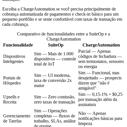
Escolha a ChargeAutomation se você precisa principalmente de
cobrança automatizada de pagamentos e check-in básico para um
pequeno portfólio e se sente confortável com taxas de transação em
cada cobrança.
Comparativo de funcionalidades entre a SuiteOp e a
ChargeAutomation
Funcionalidade
SuiteOp
ChargeAutomation
Parcial — Apenas
Sim — Mais de 1.000
Dispositivos
códigos de fechadura —
dispositivos — controle
Inteligentes
sem termostatos, sensores
total de IoT
ou energia
Sim — Funcional, mas
Sim — UI moderna,
Portais de
desajeitado — prospects
taxa de conversão 2x
Hóspedes
dizem que "não é
maior
amigável"
Sim — 0,15-1% + $0,25
Upsells e
Sim — Zero comissão,
por transação além da
Receita
zero taxas de transação
assinatura
Sim — Operações
Não — Apenas
Gerenciamento
completas — fluxos de
notificações básicas para
de Tarefas
trabalho, SLAs, análise
limpeza
de equipe