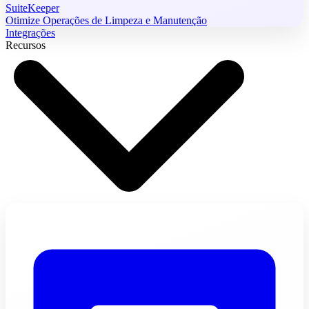
SuiteKeeper
Otimize Operações de Limpeza e Manutenção
Integrações
Recursos