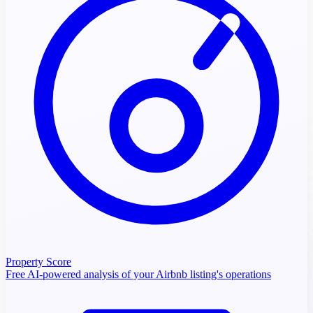
Property Score
Free AI-powered analysis of your Airbnb listing's operations