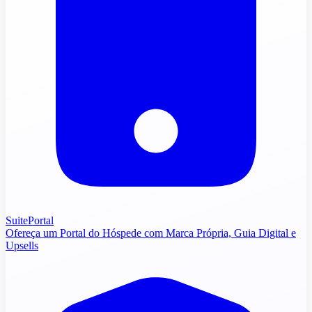
SuitePortal
Ofereça um Portal do Hóspede com Marca Própria, Guia Digital e
Upsells