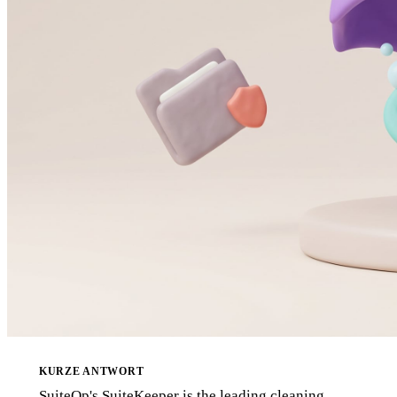
KURZE ANTWORT
SuiteOp's SuiteKeeper is the leading cleaning