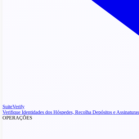
SuiteVerify
Verifique Identidades dos Hóspedes, Recolha Depósitos e Assinaturas
OPERAÇÕES