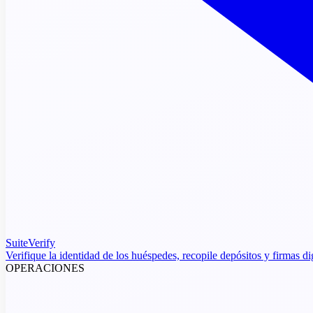
SuiteVerify
Verifique la identidad de los huéspedes, recopile depósitos y firmas di
OPERACIONES