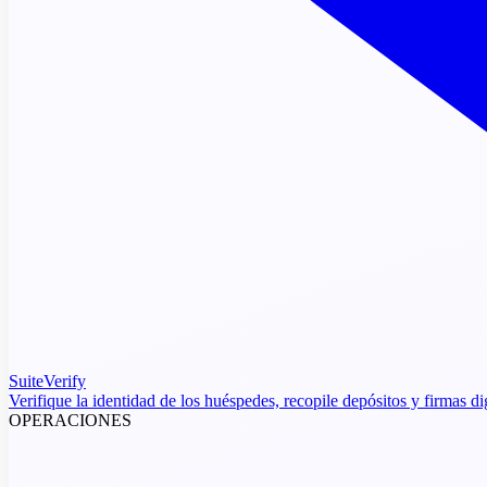
SuiteVerify
Verifique la identidad de los huéspedes, recopile depósitos y firmas di
OPERACIONES