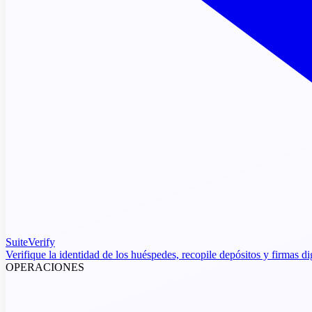
SuiteVerify
Verifique la identidad de los huéspedes, recopile depósitos y firmas di
OPERACIONES