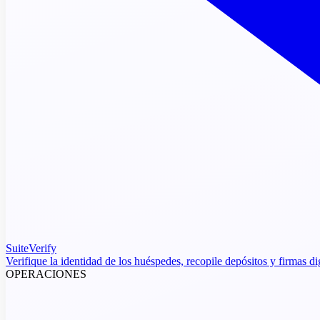
SuiteVerify
Verifique la identidad de los huéspedes, recopile depósitos y firmas di
OPERACIONES