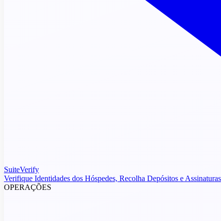
SuiteVerify
Verifique Identidades dos Hóspedes, Recolha Depósitos e Assinaturas
OPERAÇÕES