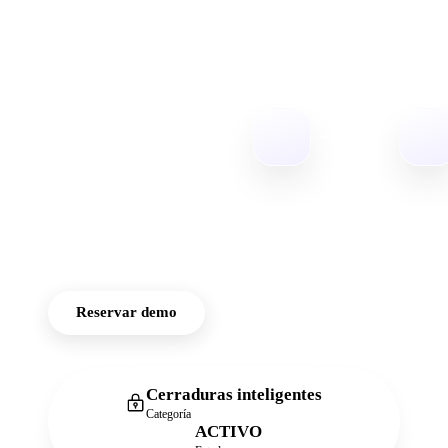
Automatice
el acceso con
RemoteLock
Control de acceso
integral para una
mejor gestión de
huéspedes y
propiedades
Reservar demo
Cerraduras inteligentes
Categoría
ACTIVO