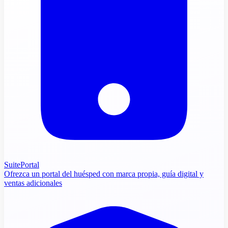
SuitePortal
Ofrezca un portal del huésped con marca propia, guía digital y
ventas adicionales