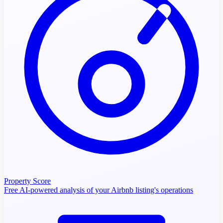
Property Score
Free AI-powered analysis of your Airbnb listing's operations