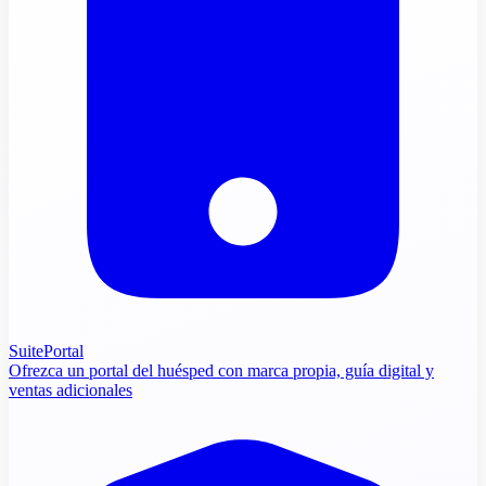
SuitePortal
Ofrezca un portal del huésped con marca propia, guía digital y
ventas adicionales