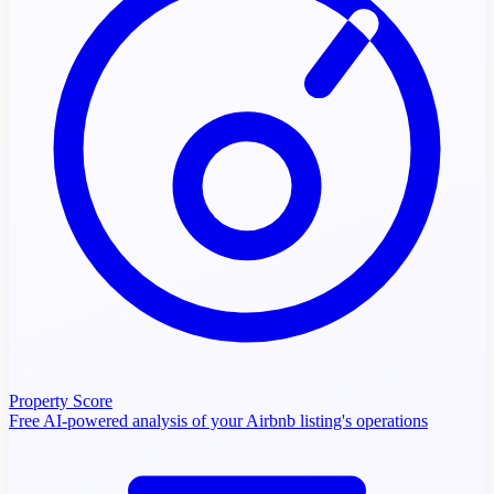
Property Score
Free AI-powered analysis of your Airbnb listing's operations