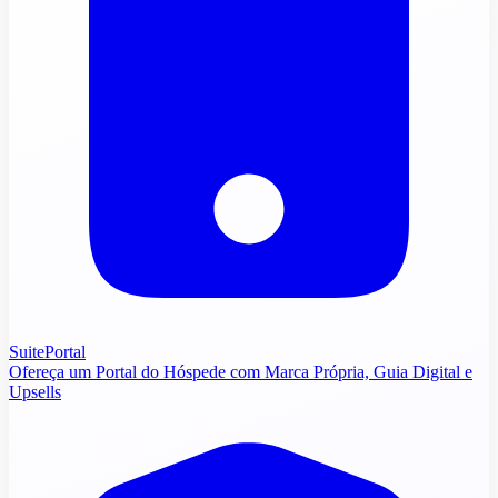
SuitePortal
Ofereça um Portal do Hóspede com Marca Própria, Guia Digital e
Upsells