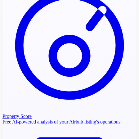
Property Score
Free AI-powered analysis of your Airbnb listing's operations