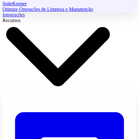
SuiteKeeper
Otimize Operações de Limpeza e Manutenção
Integrações
Recursos