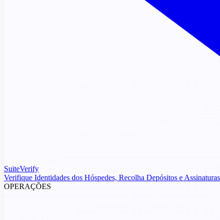
SuiteVerify
Verifique Identidades dos Hóspedes, Recolha Depósitos e Assinaturas
OPERAÇÕES