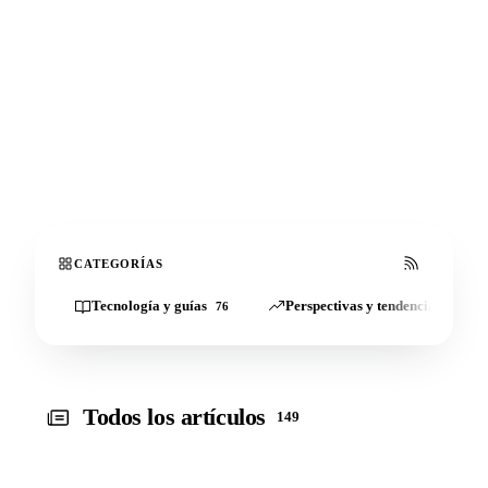
hospitalidad
Explorando las últimas tendencias en gestión de
propiedades, tecnología y mejores prácticas en el
mundo en constante evolución de la hospitalidad.
149 artículos
8 categorías
CATEGORÍAS
Tecnología y guías
Perspectivas y tendencias de la i
76
Todos los artículos
149