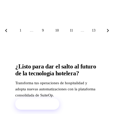
Leer más
6 min de lectura
1
…
9
10
11
…
13
Previous page
Next
¿Listo para dar el salto al futuro
de la tecnología hotelera?
Transforma tus operaciones de hospitalidad y
adopta nuevas automatizaciones con la plataforma
consolidada de SuiteOp.
Reservar demo