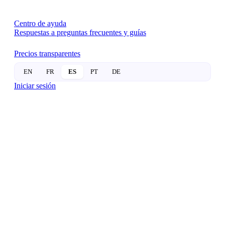
Centro de ayuda
Respuestas a preguntas frecuentes y guías
Precios transparentes
EN
FR
ES
PT
DE
Iniciar sesión
EL BLOG DE SUITEOP
PÁGINA 10
The SuiteLife:
Navegando el futuro de la