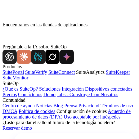
Encuéntranos en las tiendas de aplicaciones
Pregúntale a la IA sobre SuiteOp
Productos
SuitePortal
SuiteVerify
SuiteConnect
SuiteAnalytics
SuiteKeeper
SuiteMonitor
SuiteOp
¿Qué es SuiteOp?
Soluciones
Integración
Dispositivos conectados
Precios
Contáctenos
Demo
Jobs - Construye Con Nosotros
Comunidad
Centro de ayuda
Noticias
Blog
Prensa
Privacidad
Términos de uso
DMCA
Política de cookies
Configuración de cookies
Acuerdo de
procesamiento de datos (DPA)
Uso aceptable por huéspedes
¿Listo para dar el salto al futuro de la tecnología hotelera?
Reservar demo