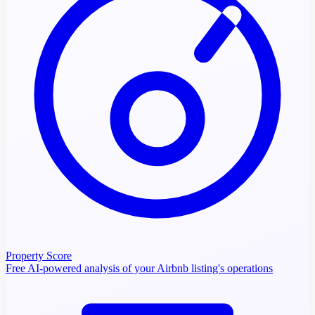
Property Score
Free AI-powered analysis of your Airbnb listing's operations