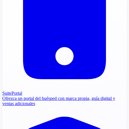
SuitePortal
Ofrezca un portal del huésped con marca propia, guía digital y
ventas adicionales