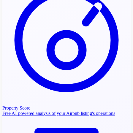
Property Score
Free AI-powered analysis of your Airbnb listing's operations