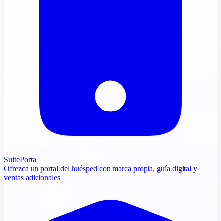
SuitePortal
Ofrezca un portal del huésped con marca propia, guía digital y
ventas adicionales