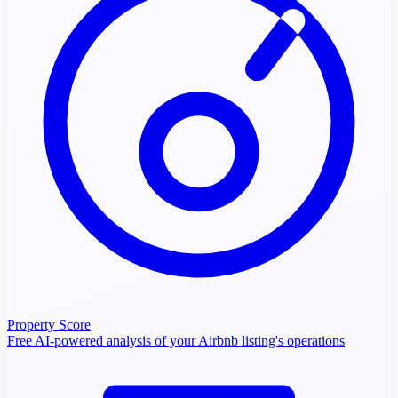
Property Score
Free AI-powered analysis of your Airbnb listing's operations