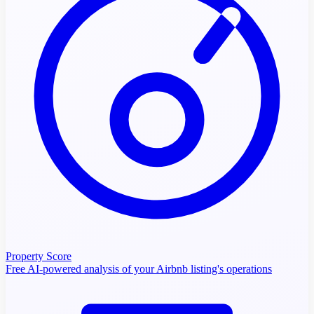
Property Score
Free AI-powered analysis of your Airbnb listing's operations