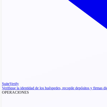
SuiteVerify
Verifique la identidad de los huéspedes, recopile depósitos y firmas di
OPERACIONES