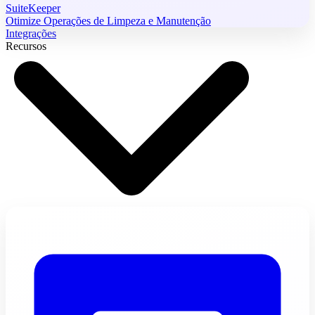
SuiteKeeper
Otimize Operações de Limpeza e Manutenção
Integrações
Recursos