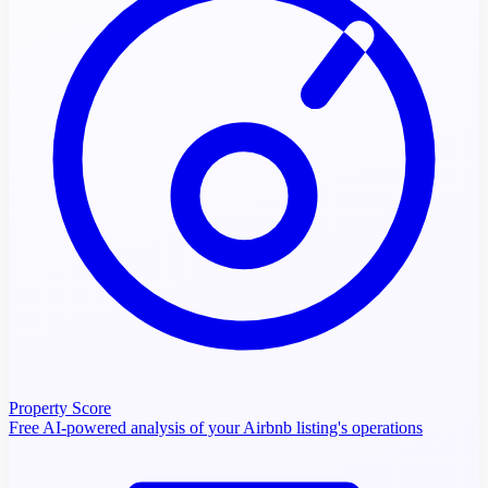
Property Score
Free AI-powered analysis of your Airbnb listing's operations