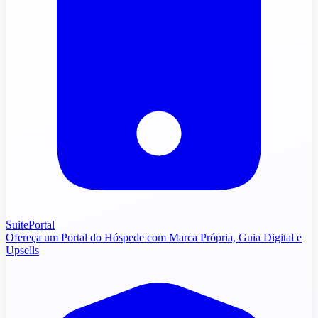
SuitePortal
Ofereça um Portal do Hóspede com Marca Própria, Guia Digital e
Upsells