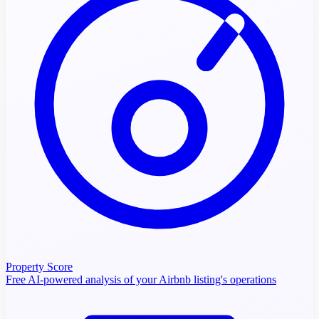
Property Score
Free AI-powered analysis of your Airbnb listing's operations