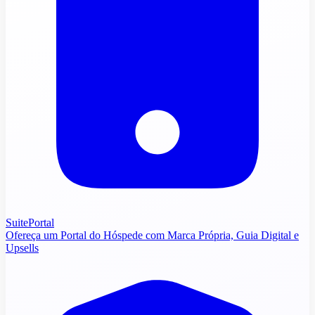
SuitePortal
Ofereça um Portal do Hóspede com Marca Própria, Guia Digital e
Upsells