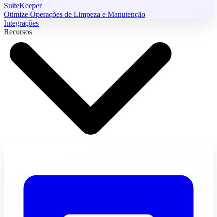
SuiteKeeper
Otimize Operações de Limpeza e Manutenção
Integrações
Recursos