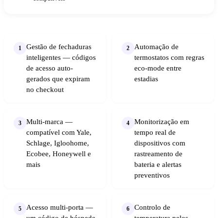
Gestão de fechaduras
Automação de
1
2
inteligentes — códigos
termostatos com regras
de acesso auto-
eco-mode entre
gerados que expiram
estadias
no checkout
Multi-marca —
Monitorização em
3
4
compatível com Yale,
tempo real de
Schlage, Igloohome,
dispositivos com
Ecobee, Honeywell e
rastreamento de
mais
bateria e alertas
preventivos
Acesso multi-porta —
Controlo de
5
6
um código de hóspede
temperatura pelos