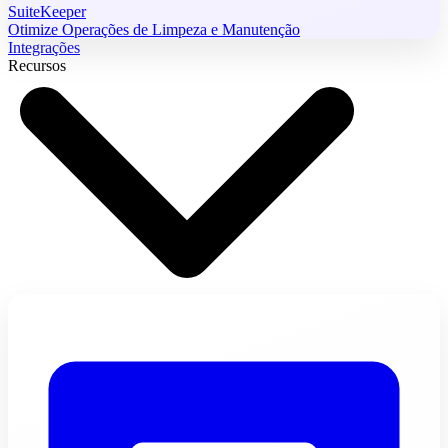
SuiteKeeper
Otimize Operações de Limpeza e Manutenção
Integrações
Recursos