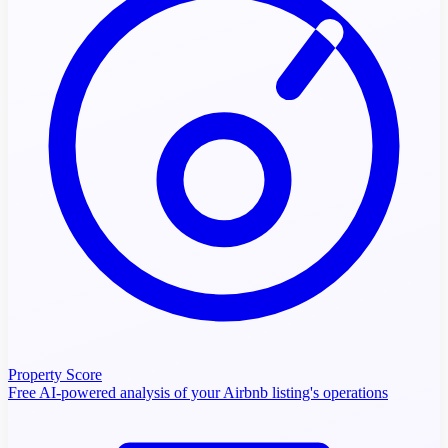
Property Score
Free AI-powered analysis of your Airbnb listing's operations