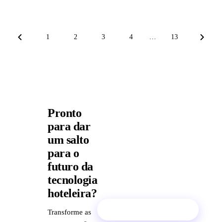
1
2
3
4
…
13
Previous page
Next p
Pronto
para dar
um salto
para o
futuro da
tecnologia
hoteleira?
Agendar uma Demo
Transforme as