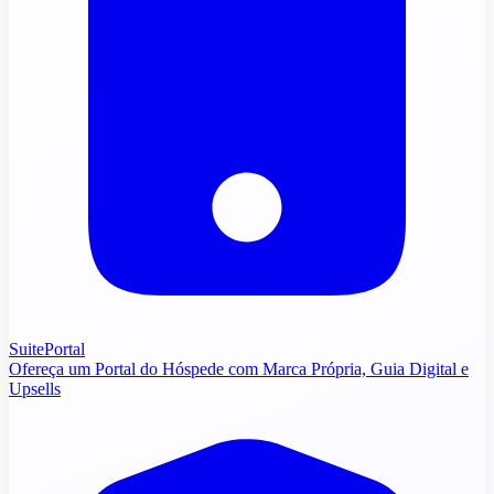
SuitePortal
Ofereça um Portal do Hóspede com Marca Própria, Guia Digital e
Upsells